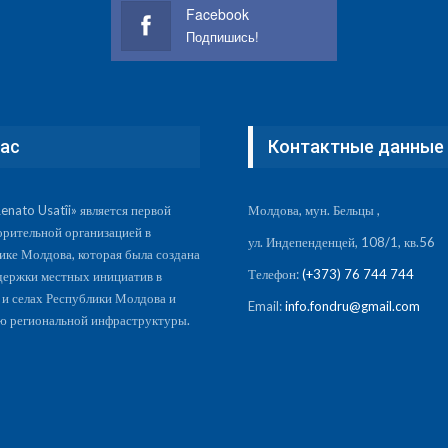
Facebook
Подпишись!
нас
Контактные данные
enato Usatîi» является первой
Молдова, мун. Бельцы ,
орительной организацией в
ул. Индепенденцей, 108/1, кв.56
ике Молдова, которая была создана
Телефон:
(+373) 76 744 744
держки местных инициатив в
 и селах Республики Молдова и
Email:
info.fondru@gmail.com
ю региональной инфраструктуры.