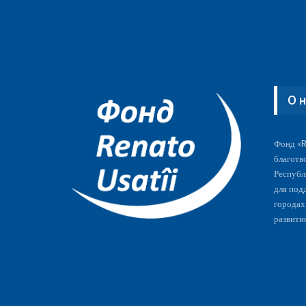
О 
Фонд «R
благотв
Республ
для под
городах
развити