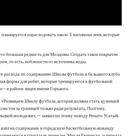
 планируется израсходовать около 1 миллиона леев, которые
то большая редкость для Молдовы. Создать такое покрытие
ом, то есть, поблизости от источника воды.
все расхода по содержанию Школы футбола и бельцкого клуба
новая форма для ребят, которые тренируются в футбольной
е – в районе лицея имени Горького.
. «Развиваем Школу футбола, которая должна стать кузницей
олистов за границей только ради результата. Поэтому,
ельцкой молодежи», — заявил по этому поводу Ренато Усатый.
к взял на содержание и городскую баскетбольную команду
 занимаются в спортзале лицея им. Михая Еминеску, и передал