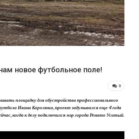
нам новое футбольное поле!
0
авнивать площадку для обустройства профессионального
утбола Ивана Королюка, проект задумывался еще 4 года
ейчас, когда к делу подключился мэр города Ренато Усатый.