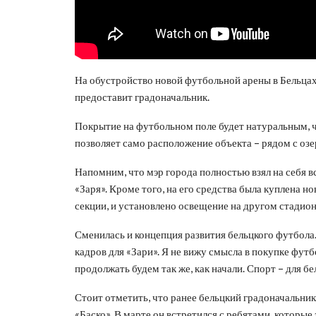
На обустройство новой футбольной арены в Бельцах
предоставит градоначальник.
Покрытие на футбольном поле будет натуральным, ч
позволяет само расположение объекта – рядом с озер
Напомним, что мэр города полностью взял на себя 
«Заря». Кроме того, на его средства была куплена 
секции, и установлено освещение на другом стадион
Сменилась и концепция развития бельцкого футбола
кадров для «Зари». Я не вижу смысла в покупке футб
продолжать будем так же, как начали. Спорт – для б
Стоит отметить, что ранее бельцкий градоначальни
«Баско». В марте он встретился с ребятами, которые