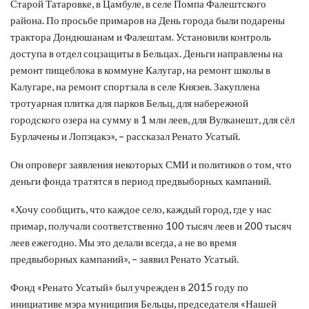
Старой Татаровке, в Цамбуле, в селе Помпа Фалештского
района. По просьбе примаров на День города были подарены
трактора Дондюшанам и Фалештам. Установили контроль
доступа в отдел соцзащиты в Бельцах. Деньги направлены на
ремонт пищеблока в коммуне Калугар, на ремонт школы в
Калугаре, на ремонт спортзала в селе Князев. Закуплена
тротуарная плитка для парков Бельц, для набережной
городского озера на сумму в 1 млн леев, для Вулканешт, для сёл
Бурлачены и Лопэцакэ», – рассказал Ренато Усатый.
Он опроверг заявления некоторых СМИ и политиков о том, что
деньги фонда тратятся в период предвыборных кампаний.
«Хочу сообщить, что каждое село, каждый город, где у нас
примар, получали соответственно 100 тысяч леев и 200 тысяч
леев ежегодно. Мы это делали всегда, а не во время
предвыборных кампаний», – заявил Ренато Усатый.
Фонд «Ренато Усатый» был учрежден в 2015 году по
инициативе мэра муниципия Бельцы, председателя «Нашей