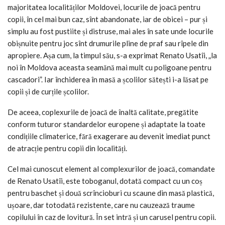
majoritatea localităților Moldovei, locurile de joacă pentru
copii, în cel mai bun caz, sînt abandonate, iar de obicei – pur și
simplu au fost pustiite și distruse, mai ales în sate unde locurile
obișnuite pentru joc sînt drumurile pline de praf sau rîpele din
apropiere. Așa cum, la timpul său, s-a exprimat Renato Usatîi, „la
noi în Moldova aceasta seamănă mai mult cu poligoane pentru
cascadori”. Iar închiderea în masă a școlilor sătești i-a lăsat pe
copii și de curțile școlilor.
De aceea, coplexurile de joacă de înaltă calitate, pregătite
conform tuturor standardelor europene și adaptate la toate
condițiile climaterice, fără exagerare au devenit imediat punct
de atracție pentru copii din localități.
Cel mai cunoscut element al complexurilor de joacă, comandate
de Renato Usatîi, este toboganul, dotată compact cu un coș
pentru baschet și două scrîncioburi cu scaune din masă plastică,
ușoare, dar totodată rezistente, care nu cauzează traume
copilului în caz de lovitură. În set intră și un carusel pentru copii.