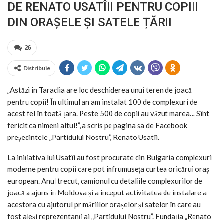
DE RENATO USATÎII PENTRU COPIII
DIN ORAȘELE ȘI SATELE ȚĂRII
26
Distribuie
„Astăzi în Taraclia are loc deschiderea unui teren de joacă
pentru copii! În ultimul an am instalat 100 de complexuri de
acest fel în toată țara. Peste 500 de copii au văzut marea… Sînt
fericit ca nimeni altul!”, a scris pe pagina sa de Facebook
președintele „Partidului Nostru”, Renato Usatîi.
La inițiativa lui Usatîi au fost procurate din Bulgaria complexuri
moderne pentru copii care pot înfrumuseța curtea oricărui oraș
european. Anul trecut, camionul cu detaliile complexurilor de
joacă a ajuns în Moldova și a început activitatea de instalare a
acestora cu ajutorul primăriilor orașelor și satelor în care au
fost aleși reprezentanți ai „Partidului Nostru”. Fundația „Renato