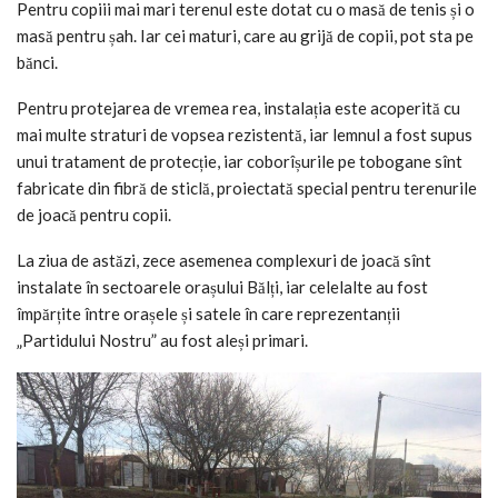
Pentru copiii mai mari terenul este dotat cu o masă de tenis și o
masă pentru șah. Iar cei maturi, care au grijă de copii, pot sta pe
bănci.
Pentru protejarea de vremea rea, instalația este acoperită cu
mai multe straturi de vopsea rezistentă, iar lemnul a fost supus
unui tratament de protecție, iar coborîșurile pe tobogane sînt
fabricate din fibră de sticlă, proiectată special pentru terenurile
de joacă pentru copii.
La ziua de astăzi, zece asemenea complexuri de joacă sînt
instalate în sectoarele orașului Bălți, iar celelalte au fost
împărțite între orașele și satele în care reprezentanții
„Partidului Nostru” au fost aleși primari.