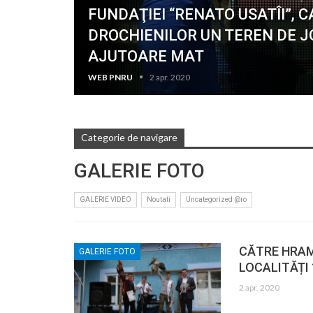
FUNDAŢIEI “RENATO USATÎI”, C
DROCHIENILOR UN TEREN DE J
AJUTOARE MAT
WEB PNRU
2 apr. 2020
Categorie de navigare
GALERIE FOTO
GALERIE VIDEO
Noutati
Uncategorized @ro
CĂTRE HRAMU
GALERIE FOTO
LOCALITĂȚI 
2 apr. 2020