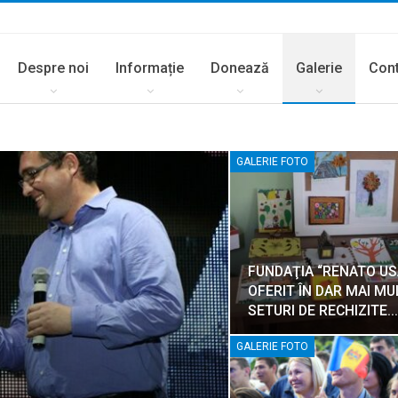
Despre noi
Informație
Donează
Galerie
Con
GALERIE FOTO
FUNDAŢIA “RENATO USA
OFERIT ÎN DAR MAI MU
SETURI DE RECHIZITE…
GALERIE FOTO