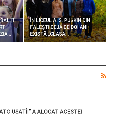
 BĂLȚI
ÎN LICEUL A. S. PUȘKIN DIN
RT
FĂLEȘTI DEJA DE DOI ANI
AZIA…
EXISTĂ „CLASA…
ATO USATÎI” A ALOCAT ACESTEI