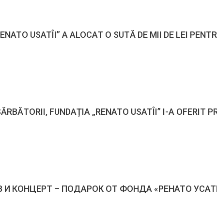
ENATO USATÎI” A ALOCAT O SUTĂ DE MII DE LEI PENT
ĂRBĂTORII, FUNDAȚIA „RENATO USATÎI” I-A OFERIT PRI
ЕВ И КОНЦЕРТ – ПОДАРОК ОТ ФОНДА «РЕНАТО УСА