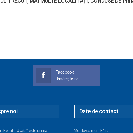
UL TRECUT, MAI MULTE LOCALITĂŢI, CONDUSE DE PRIM
Facebook
Urmărește-ne!
pre noi
Date de contact
a „Renato Usatîi” este prima
Moldova, mun. Bălți,