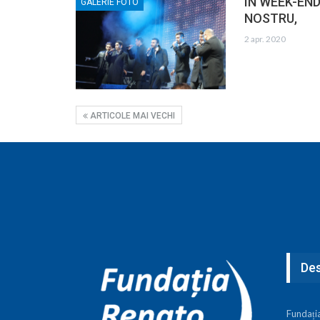
ÎN WEEK-END
GALERIE FOTO
NOSTRU,
2 apr. 2020
ARTICOLE MAI VECHI
Des
Fundați