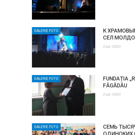
К ХРАМОВЫ
GALERIE FOTO
СЕЛ МОЛД
2 apr. 2020
FUNDAȚIA „R
GALERIE FOTO
FĂGĂDĂU
2 apr. 2020
СЕМЬ ТЫСЯ
GALERIE FOTO
ОДИНОКИХ 