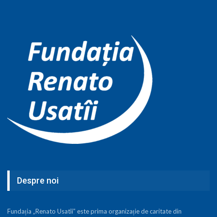
Despre noi
Fundația „Renato Usatîi” este prima organizație de caritate din