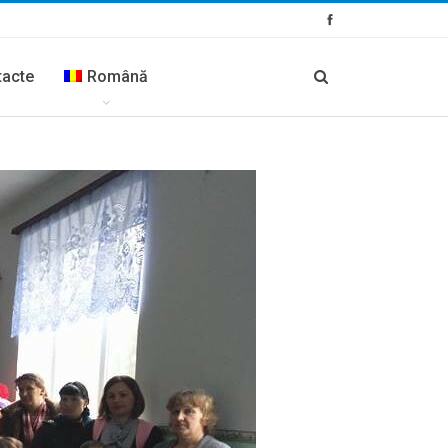
tacte
Română