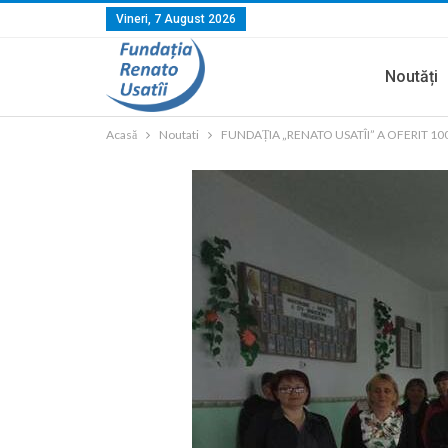
Vineri, 7 August 2026
Noutăți
Acasă
Noutati
FUNDAȚIA „RENATO USATÎI” A OFERIT 10