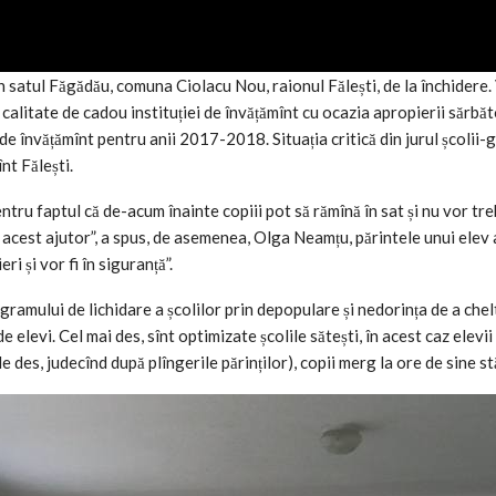
 satul Făgădău, comuna Ciolacu Nou, raionul Fălești, de la închidere. V
 calitate de cadou instituției de învățămînt cu ocazia apropierii sărbă
 de învățămînt pentru anii 2017-2018. Situația critică din jurul școlii-
nt Fălești.
tru faptul că de-acum înainte copiii pot să rămînă în sat și nu vor tre
acest ajutor”, a spus, de asemenea, Olga Neamțu, părintele unui elev al
ri și vor fi în siguranță”.
amului de lichidare a școlilor prin depopulare și nedorința de a cheltu
 elevi. Cel mai des, sînt optimizate școlile sătești, în acest caz elevi
 des, judecînd după plîngerile părinților), copii merg la ore de sine st