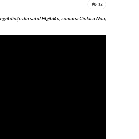
12
olii-grădinițe din satul Făgădău, comuna Ciolacu Nou,