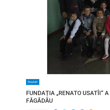
Noutati
FUNDAȚIA „RENATO USATÎI” A
FĂGĂDĂU