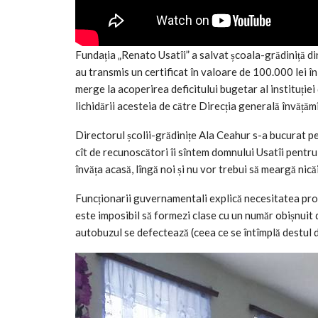
Fundația „Renato Usatîi” a salvat școala-grădiniță din
au transmis un certificat în valoare de 100.000 lei în
merge la acoperirea deficitului bugetar al instituției
lichidării acesteia de către Direcția generală învățămî
Directorul școlii-grădinițe Ala Ceahur s-a bucurat pen
cît de recunoscători îi sîntem domnului Usatîi pentru 
învăța acasă, lîngă noi și nu vor trebui să meargă nicăie
Funcționarii guvernamentali explică necesitatea progr
este imposibil să formezi clase cu un număr obișnuit de
autobuzul se defectează (ceea ce se întîmplă destul de