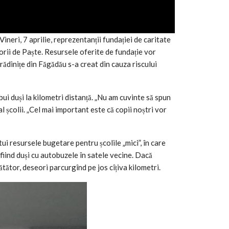
ineri, 7 aprilie, reprezentanții fundației de caritate
torii de Paște. Resursele oferite de fundație vor
grădinițe din Făgădău s-a creat din cauza riscului
bui duși la kilometri distanță. „Nu am cuvinte să spun
 școlii. „Cel mai important este că copii noștri vor
i resursele bugetare pentru școlile „mici”, în care
i fiind duși cu autobuzele în satele vecine. Dacă
ătător, deseori parcurgînd pe jos cîțiva kilometri.