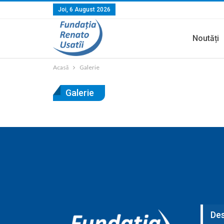
Joi, 6 August 2026
Noutăți
Acasă
Galerie
Galerie
Des