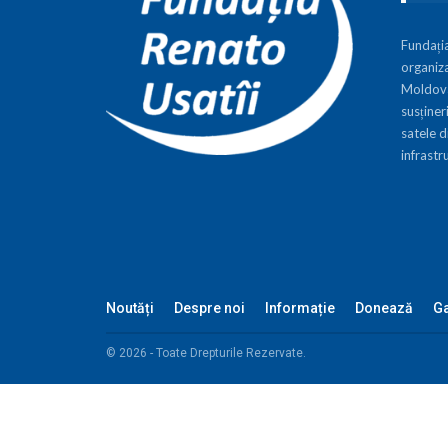
Fundați
organiza
Moldova,
susțineri
satele d
infrastr
Noutăți
Despre noi
Informație
Donează
Ga
© 2026 - Toate Drepturile Rezervate.