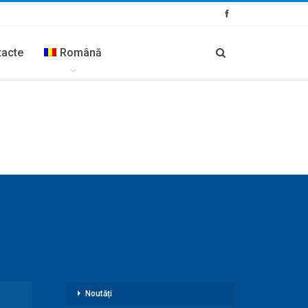
tacte
Română
Noutăți