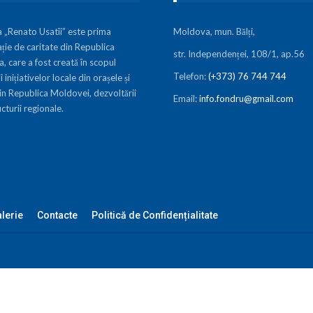
a „Renato Usatîi” este prima
Moldova, mun. Bălți,
ție de caritate din Republica
str. Independenței, 108/1, ap.56
 care a fost creată în scopul
Telefon:
(+373) 76 744 744
i inițiativelor locale din orașele și
in Republica Moldovei, dezvoltării
Email:
info.fondru@gmail.com
ucturii regionale.
lerie
Contacte
Politică de Confidențialitate