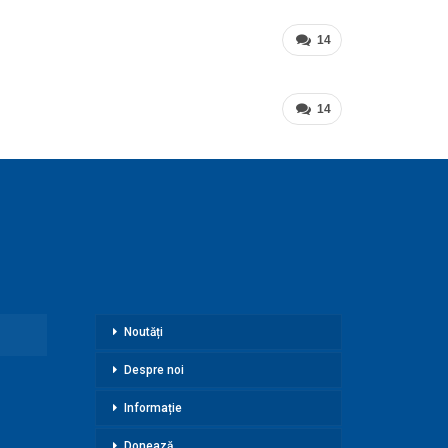
14
14
Noutăți
Despre noi
Informație
Donează