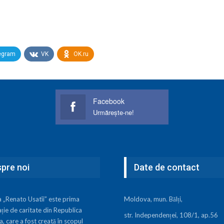
egram
VK
OK.ru
Facebook
Urmărește-ne!
pre noi
Date de contact
a „Renato Usatîi” este prima
Moldova, mun. Bălți,
ție de caritate din Republica
str. Independenței, 108/1, ap.56
 care a fost creată în scopul