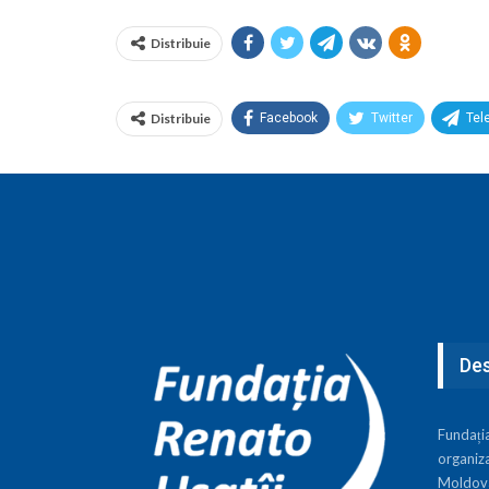
Distribuie
Distribuie
Facebook
Twitter
Tel
Des
Fundați
organiza
Moldova,