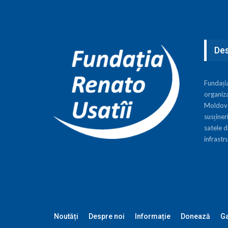
Des
Fundați
organiza
Moldova,
susțineri
satele d
infrastr
Noutăți
Despre noi
Informație
Donează
Ga