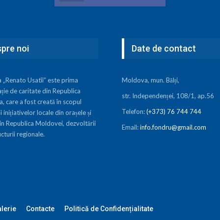
pre noi
Date de contact
a „Renato Usatîi” este prima
Moldova, mun. Bălți,
ție de caritate din Republica
str. Independenței, 108/1, ap.56
 care a fost creată în scopul
Telefon:
(+373) 76 744 744
i inițiativelor locale din orașele și
in Republica Moldovei, dezvoltării
Email:
info.fondru@gmail.com
ucturii regionale.
lerie
Contacte
Politică de Confidențialitate