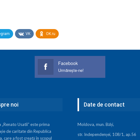
egram
VK
OK.ru
Facebook
Urmărește-ne!
pre noi
Date de contact
a „Renato Usatîi” este prima
Moldova, mun. Bălți,
ție de caritate din Republica
str. Independenței, 108/1, ap.56
 care a fost creată în scopul