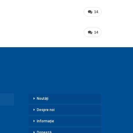
14
14
Noutăți
Despre noi
Informație
Donează