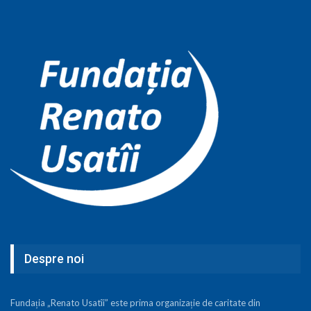
Despre noi
Fundația „Renato Usatîi” este prima organizație de caritate din