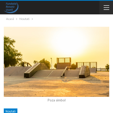
Acasă
Noutati
Poza simbol
Noutati