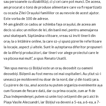
sau persoanele cu dizabilități, ci și cei care pot munci. De aceea,
am procurat o tonă de produse alimentare care va fi repartizată
cu ocazia Zilei Orașului familiilor ce au nevoie de acest ajutor.
Este vorba de 100 de adrese.
M-am gândit ce cadou ar schimba fața orașului, de aceea am
decis să aloc un milion de lei, din banii mei, pentru amenajarea
unui skatepark. Săptămâna viitoare, vreau să invit tinerii din
oraș la o întâlnire online, la care să-și spună părerile referitoare
la locație, aspect și altele. Sunt în așteptarea diferitor propuneri
de la diferiți producători, dar tineri vor alege proiectul care le
va plăcea mai mult”, a spus Renato Usatîi.
“Am spus mereu că Bălțiul este un oraș deosebit cu oameni
deosebiți. Bălțenii au fost mereu cei mai ospitalieri. Au știut să-i
unească pe moldovenii nu doar de la nord, dar și din toată țara.
Cu părere de rău, anul acesta nu putem organiza evenimente așa
cum făceam de fiecare dată, dar cu prima ocazie, cum ar fi de
Ziua Independenței, putem să unim toți cetățenii din țară aici în
Piața Vasile Alecsandri, iar Bălțiul va deveni a 5-ea, a 6-ea, a 7-