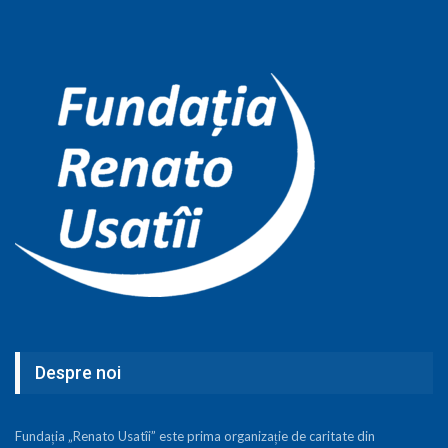
Despre noi
Fundația „Renato Usatîi” este prima organizație de caritate din