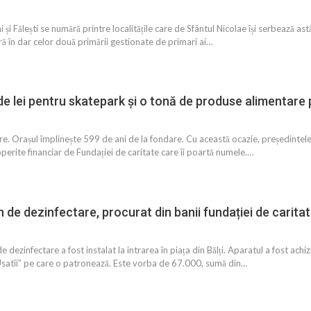
i Fălești se numără printre localitățile care de Sfântul Nicolae își serbează ast
ră în dar celor două primării gestionate de primari ai…
de lei pentru skatepark și o tonă de produse alimentare 
are. Orașul împlinește 599 de ani de la fondare. Cu această ocazie, președintele
perite financiar de Fundației de caritate care îi poartă numele.…
de dezinfectare, procurat din banii fundației de caritate
dezinfectare a fost instalat la intrarea în piața din Bălți. Aparatul a fost achi
Usatîi” pe care o patronează. Este vorba de 67.000, sumă din…