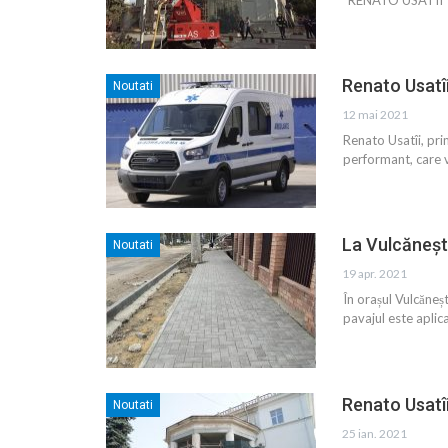
Renato Usatîi
Noutati
12 mai 2021
Renato Usatîi, pri
performant, care v
La Vulcănești
Noutati
19 apr. 2021
În orașul Vulcăneșt
pavajul este apli
Renato Usatîi
Noutati
25 ian. 2021