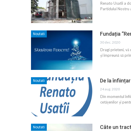
Renato Usatîi a do
Partidului Nostru 
Fundația “Ren
Noutati
30 dec. 2020
Dragi prieteni, vă
și împreună să prim
De la înființ
Noutati
24 aug. 2020
Din momentul înfii
cetățenilor și pen
Câte un tract
Noutati