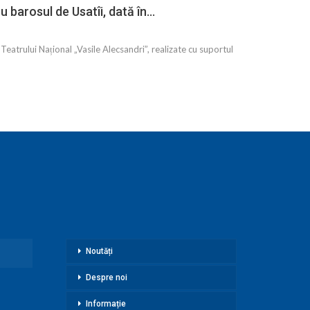
u barosul de Usatîi, dată în…
l Teatrului Național „Vasile Alecsandri”, realizate cu suportul
Noutăți
Despre noi
Informație