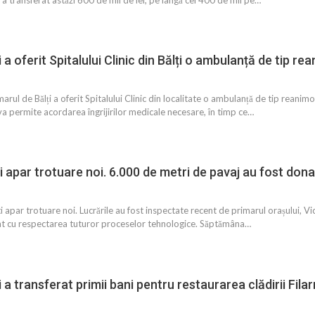
 a oferit Spitalului Clinic din Bălți o ambulanță de tip rea
marul de Bălți a oferit Spitalului Clinic din localitate o ambulanță de tip rea
a permite acordarea îngrijirilor medicale necesare, în timp ce…
 apar trotuare noi. 6.000 de metri de pavaj au fost don
i apar trotuare noi. Lucrările au fost inspectate recent de primarul orașului, Vict
cat cu respectarea tuturor proceselor tehnologice. Săptămâna…
 a transferat primii bani pentru restaurarea clădirii Fil