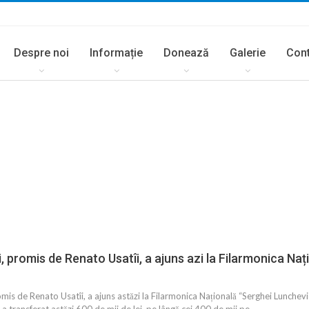
Despre noi
Informație
Donează
Galerie
Con
ei, promis de Renato Usatîi, a ajuns azi la Filarmonica Naț
omis de Renato Usatîi, a ajuns astăzi la Filarmonica Națională “Serghei Lunchevici
transferat astăzi 600 de mii de lei, pe lângă cei 400 de mii pe…