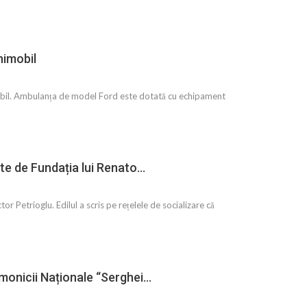
nimobil
nimobil. Ambulanța de model Ford este dotată cu echipament
ate de Fundația lui Renato…
or Petrioglu. Edilul a scris pe rețelele de socializare că
armonicii Naționale “Serghei…