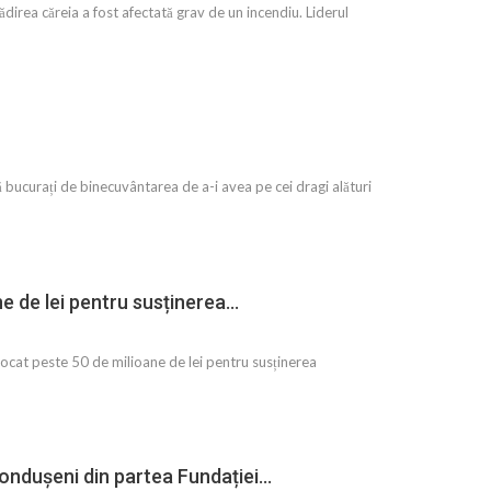
direa căreia a fost afectată grav de un incendiu. Liderul
ă bucurați de binecuvântarea de a-i avea pe cei dragi alături
ane de lei pentru susținerea…
alocat peste 50 de milioane de lei pentru susținerea
Dondușeni din partea Fundației…