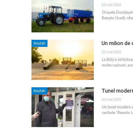
22 mai 2020
Orașele Dondușeni ș
Renato Usatîi, ofe
Un milion de 
Noutati
22 mai 2020
La Bălți e sărbăto
multe cadouri, aco
Tunel modern 
Noutati
20 mai 2020
Un tunel modern de 
caritate “Renato 