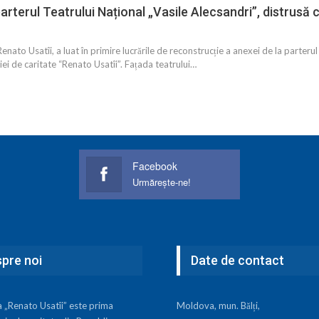
arterul Teatrului Național „Vasile Alecsandri”, distrusă c
Renato Usatîi, a luat în primire lucrările de reconstrucție a anexei de la parteru
iei de caritate “Renato Usatîi”. Fațada teatrului…
Facebook
Urmărește-ne!
pre noi
Date de contact
a „Renato Usatîi” este prima
Moldova, mun. Bălți,