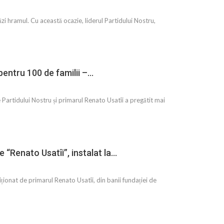
ăzi hramul. Cu această ocazie, liderul Partidului Nostru,
pentru 100 de familii –…
 Partidului Nostru și primarul Renato Usatîi a pregătit mai
 “Renato Usatîi”, instalat la…
ziționat de primarul Renato Usatîi, din banii fundației de