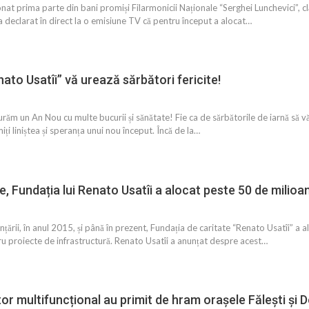
nat prima parte din bani promiși Filarmonicii Naționale “Serghei Lunchevici”, clă
a declarat în direct la o emisiune TV că pentru început a alocat…
ato Usatîi” vă urează sărbători fericite!
 urăm un An Nou cu multe bucurii și sănătate! Fie ca de sărbătorile de iarnă să v
iți liniștea și speranța unui nou început. Încă de la…
are, Fundația lui Renato Usatîi a alocat peste 50 de milio
nțării, în anul 2015, și până în prezent, Fundația de caritate “Renato Usatîi” a 
tru proiecte de infrastructură. Renato Usatîi a anunțat despre acest…
or multifuncțional au primit de hram orașele Fălești și 