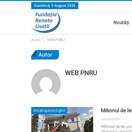
Duminică, 9 August 2026
Noutăți
Acasă
WEB PNRU
Autor
WEB PNRU
Milionul de l
Uncategorized @ro
13 mai 2021
Milionul de lei, pr
“RENATO USATÎI” a 