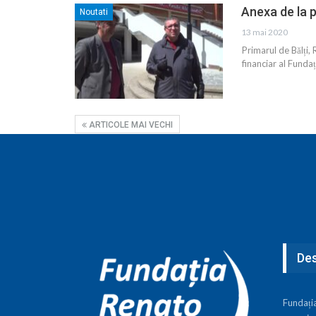
Anexa de la p
Noutati
13 mai 2020
Primarul de Bălți, 
financiar al Fundaț
ARTICOLE MAI VECHI
Des
Fundați